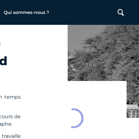
Qui sommes-nous ?
S
nd
on temps
 cours de
raphe.
travaille