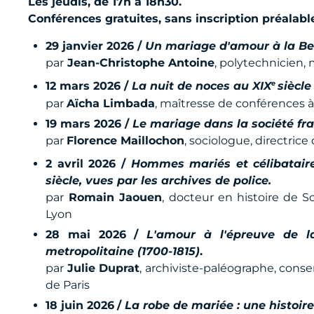
Les jeudis, de 17h à 18h30.
Conférences gratuites, sans inscription préalable
29 janvier 2026 /
Un mariage d'amour à la Bel
par
Jean-Christophe Antoine
, polytechnicien,
e
12 mars 2026 /
La nuit de noces au XIX
siècle
par
Aïcha Limbada
, maîtresse de conférences à 
19 mars 2026 /
Le mariage dans la société fra
par
Florence Maillochon
, sociologue, directri
2 avril 2026 /
Hommes mariés et célibataire
siècle, vues par les archives de police.
par
Romain Jaouen
, docteur en histoire de S
Lyon
28 mai 2026
/
L'amour à l'épreuve de l
metropolitaine (1700-1815)
.
par
Julie Duprat
, archiviste-paléographe, conse
de Paris
18 juin 2026
/
La robe de mariée : une histoir