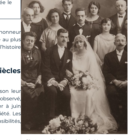
ée le
l’honneur
e au plus
histoire
iècles
son leur
 observé,
r à juin
iété. Les
ibilités,