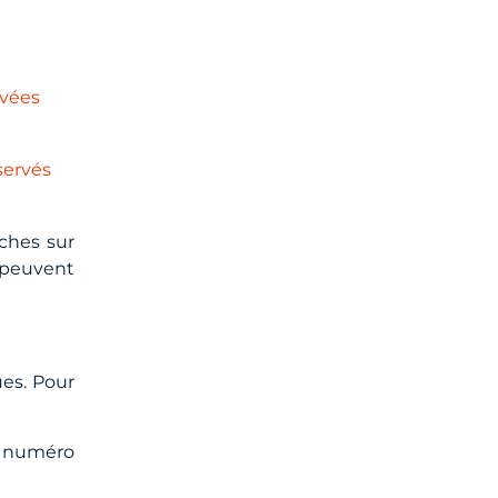
rvées
servés
ches sur
s peuvent
ues. Pour
 numéro