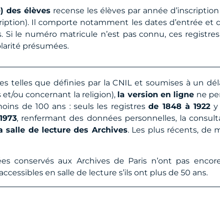
e) des élèves
recense les élèves par année d’inscription 
cription). Il comporte notamment les dates d’entrée et d
s. Si le numéro matricule n’est pas connu, ces registre
olarité présumées.
s telles que définies par la CNIL et soumises à un dél
 et/ou concernant la religion),
la version en ligne
ne pe
oins de 100 ans : seuls les registres
de 1848 à 1922
y 
1973
, renfermant des données personnelles, la consult
a salle de lecture des Archives
. Les plus récents, de 
ycées conservés aux Archives de Paris n’ont pas encor
essibles en salle de lecture s’ils ont plus de 50 ans.