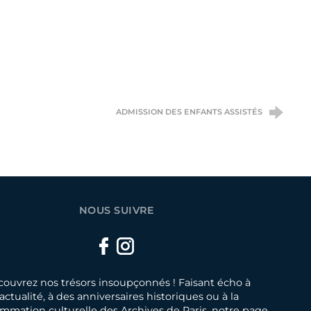
ADMISSION DES ENFANTS ASSISTÉS
NOUS SUIVRE
Facebook
Instagram
ouvrez nos trésors insoupçonnés ! Faisant écho à
’actualité, à des anniversaires historiques ou à la
mmation culturelle des Archives de Paris, notre page