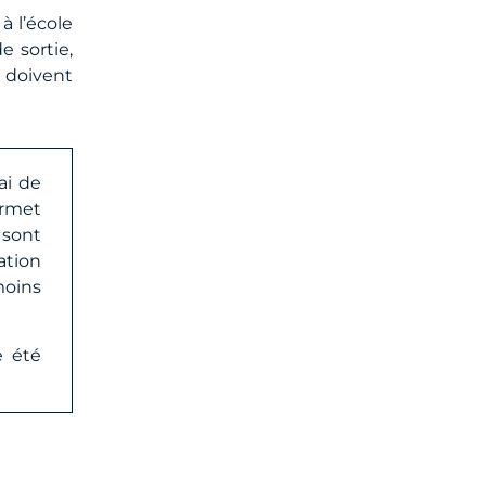
à l’école
e sortie,
s doivent
ai de
rmet
sont
ation
moins
e été