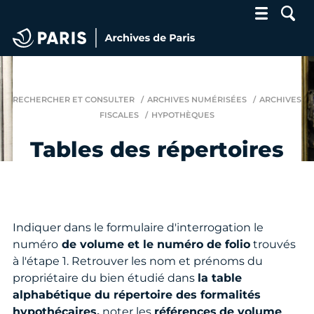
Archives de Paris
RECHERCHER ET CONSULTER
ARCHIVES NUMÉRISÉES
ARCHIVES
FISCALES
HYPOTHÈQUES
Tables des répertoires
Indiquer dans le formulaire d'interrogation le
numéro
de volume et le numéro de folio
trouvés
à l'étape 1. Retrouver les nom et prénoms du
propriétaire du bien étudié dans
la table
alphabétique du répertoire des formalités
hypothécaires,
noter les
références
de volume